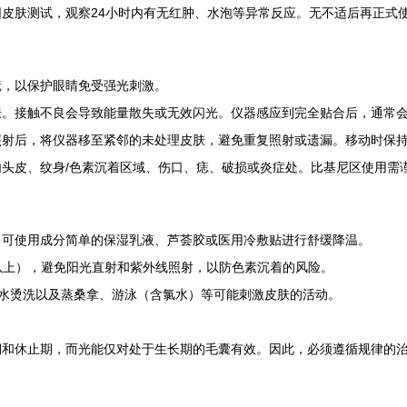
皮肤测试，观察24小时内有无红肿、水泡等异常反应。无不适后再正式
镜，以保护眼睛免受强光刺激。
肤。接触不良会导致能量散失或无效闪光。仪器感应到完全贴合后，通常
照射后，将仪器移至紧邻的未处理皮肤，避免重复照射或遗漏。移动时保
头皮、纹身/色素沉着区域、伤口、痣、破损或炎症处。比基尼区使用需
。可使用成分简单的保湿乳液、芦荟胶或医用冷敷贴进行舒缓降温。
0以上），避免阳光直射和紫外线照射，以防色素沉着的风险。
、热水烫洗以及蒸桑拿、游泳（含氯水）等可能刺激皮肤的活动。
期和休止期，而光能仅对处于生长期的毛囊有效。因此，必须遵循规律的