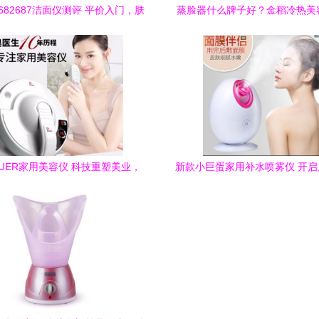
X682687洁面仪测评 平价入门，肤
蒸脸器什么牌子好？金稻冷热美
感确实不错，但别神化它
颜吗？保健电器选购指
BAUER家用美容仪 科技重塑美业，
新款小巨蛋家用补水喷雾仪 开
引领未来保健电器新浪潮
美肤新体验