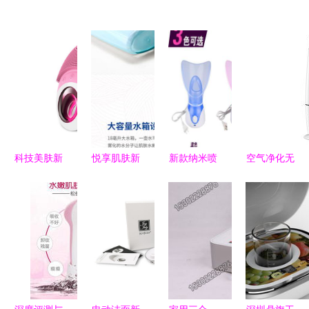
科技美肤新
悦享肌肤新
新款纳米喷
空气净化无
风尚 韩国
生 imate纳
雾蒸脸器
忧 精选优
电动无线充
米喷雾补水
家用美容仪
质落地式空
电硅胶洁面
仪M3000，
中的补水专
气净化器及
仪的深度解
打造家庭美
家
可靠商家推
析
容新体验
荐