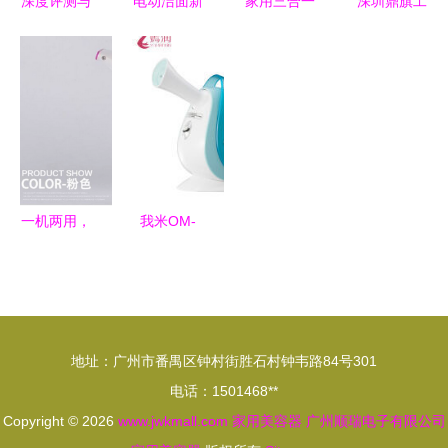
深度评测与
电动洁面新
家用三合一
深圳鼎旗工
推荐 五款
革命 韩国
爆脂仪 科
业设计 以
优质家用洁
品牌无线硅
技美容新宠
专业美学重
面仪，助你
胶洁面仪引
还是智商
塑家用美容
开启科学护
领家庭护肤
税？
器，引领智
肤新篇章
潮流
能美容仪器
新潮流
一机两用，
我米OM-
焕颜焕衣
E051BP与
家用蒸脸美
通用美颜喷
容仪与便携
雾器深度对
挂烫机的智
比 如何选
地址：广州市番禺区钟村街胜石村钟韦路84号301
能结合
择你的便携
电话：1501468**
蒸脸神器？
Copyright © 2026
www.jwkmall.com
家用美容器
广州顺瑞电子有限公司